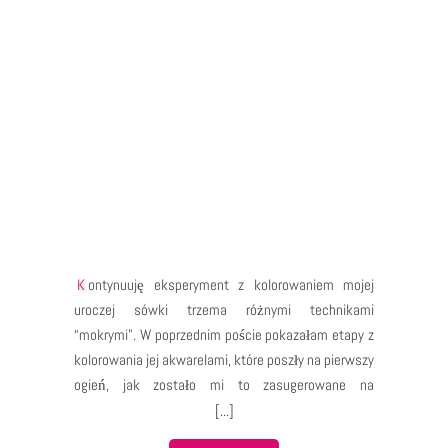
Kontynuuję eksperyment z kolorowaniem mojej
uroczej sówki trzema różnymi technikami
“mokrymi”. W poprzednim poście pokazałam etapy z
kolorowania jej akwarelami, które poszły na pierwszy
ogień, jak zostało mi to zasugerowane na
Facebooku. Ponieważ do wersji markerowej
potrzebuję kilku dodatkowych kolorów (na szczęście