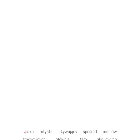
super intuicyjna, ale to, co robi jest naprawdę
ciekawe i nawet nieco uzależniające. Otóż, w…
Jako artysta używający spośród mediów
tradycyjnych głównie farb akrylowych