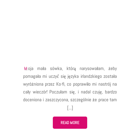
Moja mała sówka, którą narysowałam, żeby
pomagała mi uczyć się języka irlandzkiego została
wyróżniona przez Ko-fi, co poprawiło mi nastrój na
cały wieczór! Poczułam się, i nadal czuję, bardzo
doceniona i zaszczycona, szczególnie że prace tam
są ręcznie wybierane, a wybór nie jest uzależniony
od “lajków” czy popularności. Myśl, że ktoś zobaczył
moją pracę i uznał, że jest warta wyróżnienia…
READ MORE
Wciąż nie mogę w to uwierzyć. Jestem bardzo
wdzięczna, dziękuje, Ko-fi! Jak wspomniałam,