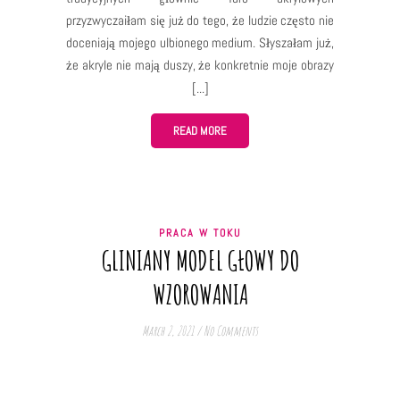
przyzwyczaiłam się już do tego, że ludzie często nie
doceniają mojego ulbionego medium. Słyszałam już,
że akryle nie mają duszy, że konkretnie moje obrazy
nie mają duszy, że akryle nie są "prawdziwe".
Niektórzy, początkowo bardzo zainteresowani moimi
obrazami, zupełnie tracą to zainteresowanie, kiedy
READ MORE
dowiadują się, użyte
PRACA W TOKU
GLINIANY MODEL GŁOWY DO
WZOROWANIA
March 2, 2021
/
No Comments