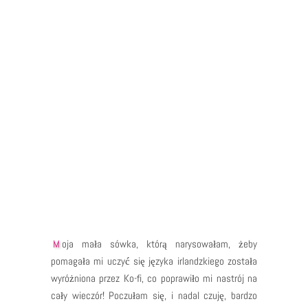
ćwiczyć akryle, to jest to doskonały moment na
wypróbowanie moich nowych farb. Już…
Moja mała sówka, którą narysowałam, żeby
pomagała mi uczyć się języka irlandzkiego została
wyróżniona przez Ko-fi, co poprawiło mi nastrój na
cały wieczór! Poczułam się, i nadal czuję, bardzo