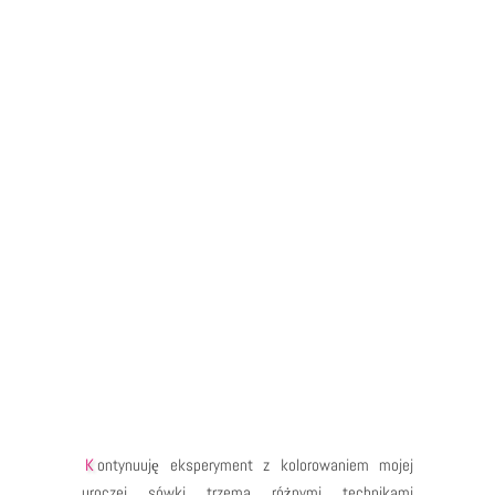
dokładnie te kolory, które bym sobie wymarzyła. Z
kilkoma udoskonaleniami (jak np. dodatkowa
warstwa markera, żeby zmienić nieco odcień koloru
bazowy oraz kredki na wierzchu) otrzymałam takie…
Kontynuuję eksperyment z kolorowaniem mojej
uroczej sówki trzema różnymi technikami