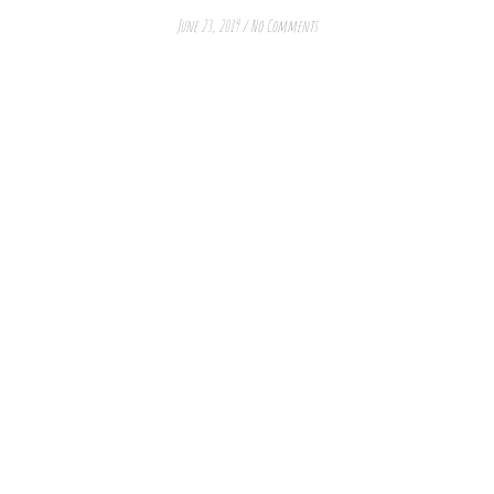
June 23, 2019
/
No Comments