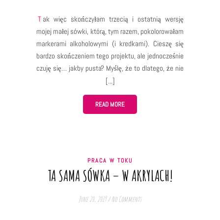
Tak więc skończyłam trzecią i ostatnią wersję
mojej małej sówki, którą, tym razem, pokolorowałam
markerami alkoholowymi (i kredkami). Cieszę się
bardzo skończeniem tego projektu, ale jednocześnie
czuję się… jakby pusta? Myślę, że to dlatego, że nie
mogłam się doczekać, żeby zobaczyć wszystkie
skończone wersje obok siebie, a teraz, kiedy już
mogłam je zobaczyć… ekscytacja oczekiwaniem się
READ MORE
skończyła. To chyba znak, że powinnam częściej
używać technik z tego eksperymentu (ale może
niekoniecznie tworzyć 3 różne wersje tego samego
rysunku :D). Wracając do ostatniej wersji sówki. Jak
PRACA W TOKU
już wspomniałam – tę pokolorowałam markerami
TA SAMA SÓWKA – W AKRYLACH!
alkoholowymi i miałam przy tym dużo frajdy – proces
był szybki i przyjemny. Jednak, mimo że specjalnie
June 20, 2019
/
No Comments
do tego projektu kupiłam kilka dodatkowych kolorów
markerów, ciągle miałam wrażenie, że to nie są